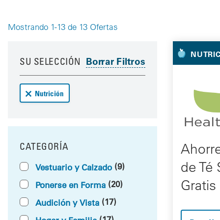
Mostrando 1-13 de 13 Ofertas
Your 
Your results have been updated
Skip to your results
NUTRI
SU SELECCIÓN
Remove Nutrición deals from your results
Nutrición
Ahorr
CATEGORÍA
FILTRAR POR
de Té 
(9)
Vestuario y Calzado
Gratis
(20)
Ponerse en Forma
(17)
Audición y Vista
(17)