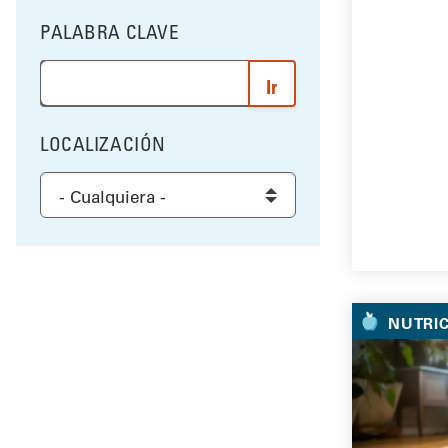
PALABRA CLAVE
FILTRAR POR
Ingrese una palabra o frase para buscar los resultad
LOCALIZACIÓN
FILTRAR POR
Select a location to filter the results
NUTRI