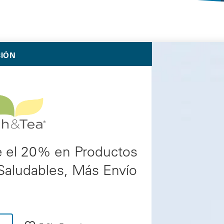
Selected Deals
CIÓN
e el 20% en Productos
Saludables, Más Envío