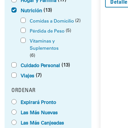
Hogar y Familia
Detalle
(13)
Nutrición
(2)
Comidas a Domicilio
(5)
Pérdida de Peso
Vitaminas y
Suplementos
(6)
(13)
Cuidado Personal
(7)
Viajes
ORDENAR
RESULTS BY
Expirará Pronto
Las Más Nuevas
Las Más Canjeadas