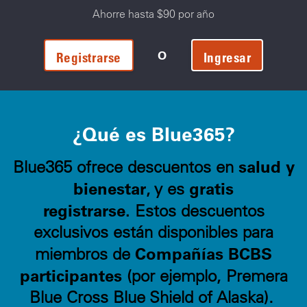
Ahorre hasta $90 por año
O
Registrarse
Ingresar
¿Qué es Blue365?
salud y
Blue365 ofrece descuentos en
bienestar
gratis
, y es
registrarse.
Estos descuentos
exclusivos están disponibles para
Compañías BCBS
miembros de
participantes
(por ejemplo, Premera
Blue Cross Blue Shield of Alaska).