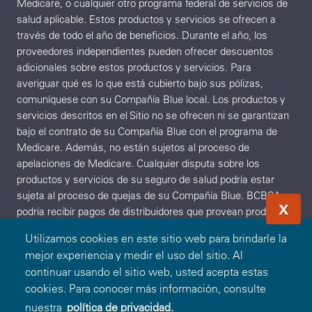
Medicare, o cualquier otro programa federal de servicios de
salud aplicable. Estos productos y servicios se ofrecen a
través de todo el año de beneficios. Durante el año, los
proveedores independientes pueden ofrecer descuentos
adicionales sobre estos productos y servicios. Para
averiguar qué es lo que está cubierto bajo sus pólizas,
comuníquese con su Compañía Blue local. Los productos y
servicios descritos en el Sitio no se ofrecen ni se garantizan
bajo el contrato de su Compañía Blue con el programa de
Medicare. Además, no están sujetos al proceso de
apelaciones de Medicare. Cualquier disputa sobre los
productos y servicios de su seguro de salud podría estar
sujeta al proceso de quejas de su Compañía Blue. BCBSA
X
podría recibir pagos de distribuidores que provean productos
y servicios en el Sitio o mediante el mismo. Ni BCBSA ni
Utilizamos cookies en este sitio web para brindarle la
ninguna Compañía Blue recomiendan, respaldan o garantizan
mejor experiencia y medir el uso del sitio. Al
ningún distribuidor, producto o servicio en particular
continuar usando el sitio web, usted acepta estas
disponible bajo o mediante el Programa Blue365 o el Sitio, ni
cookies. Para conocer más información, consulte
otorgan garantías sobre ninguno de ellos.
nuestra
política de privacidad.