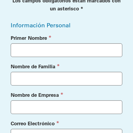
Los campos obligatorios están marcados con
un asterisco *
Información Personal
(required)
*
Primer Nombre
(required)
*
Nombre de Familia
(required)
*
Nombre de Empresa
(required)
*
Correo Electrónico