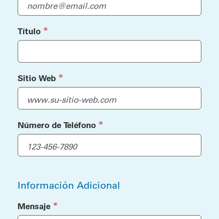
(required)
*
Título
(required)
*
Sitio Web
(required)
*
Número de Teléfono
Información Adicional
(required)
*
Mensaje