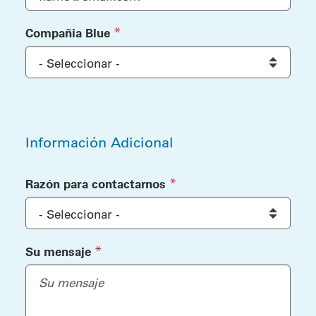
(required)
*
Compañia Blue
Información Adicional
Información Adicional
(required)
*
Razón para contactarnos
(required)
*
Su mensaje