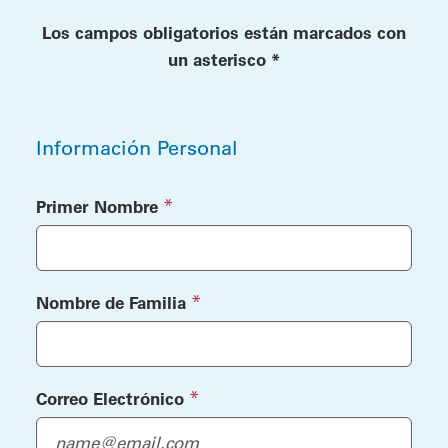
Los campos obligatorios están marcados con
un asterisco *
Información Personal
Información Personal
(required)
*
Primer Nombre
(required)
*
Nombre de Familia
(required)
*
Correo Electrónico