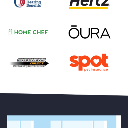
Hasta 50% de Descuento en Aparatos Auditivos Belt
Ahorre Hasta un 35% en su
Ahorre Hasta un 15 % en 
Ahorre con un Descuento del 55% en su Primer Mes 
30% de Descuento en Estilos Selectos más Envío Gra
Ahorre Hasta el 20% de D