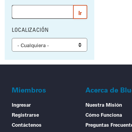
Ingrese una palabra o frase para buscar los resultad
LOCALIZACIÓN
FILTRAR POR
Select a location to filter the results
Miembros
Acerca de Bl
Ingresar
Nuestra Misión
Registrarse
Cómo Funciona
Contáctenos
Preguntas Frecuent