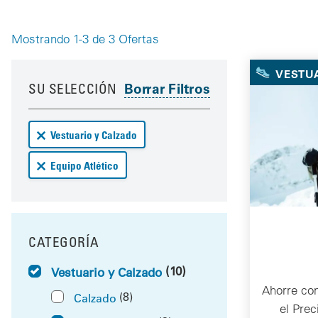
Mostrando 1-3 de 3 Ofertas
Your 
VESTUA
Your results have been updated
Skip to your results
SU SELECCIÓN
Remove Vestuario y Calzado deals from your results
Vestuario y Calzado
Remove Equipo Atlético deals from your results
Equipo Atlético
CATEGORÍA
FILTRAR POR
(10)
Vestuario y Calzado
Ahorre co
(8)
Calzado
el Pre