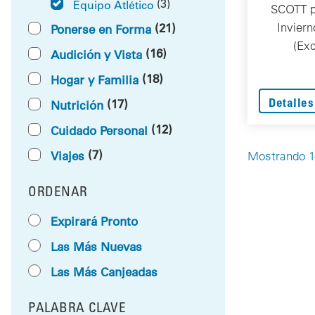
(3)
Equipo Atlético
SCOTT p
Invier
(21)
Ponerse en Forma
(Exc
(16)
Audición y Vista
(18)
Hogar y Familia
Detalles
(17)
Nutrición
(12)
Cuidado Personal
(7)
Viajes
Mostrando 1-
ORDENAR
RESULTS BY
Expirará Pronto
Las Más Nuevas
Las Más Canjeadas
PALABRA CLAVE
FILTRAR POR