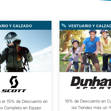
Selected Deals
RIO Y CALZADO
VESTUARIO Y CALZA
10% de Descuento en C
n el 15% de Descuento en
las Tiendas más un 
cio Completo en Equipo