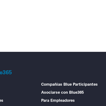
os y ir
ue365
Compañías Blue Participantes
Asociarse con Blue365
es
Para Empleadores