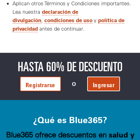
Aplican otros Términos y Condiciones importantes.
declaración de
Lea nuestra
divulgación
condiciones de uso
política de
,
y
privacidad
antes de continuar.
HASTA 60% DE DESCUENTO
O
Registrarse
Ingresar
¿Qué es Blue365?
salud y
Blue365 ofrece descuentos en