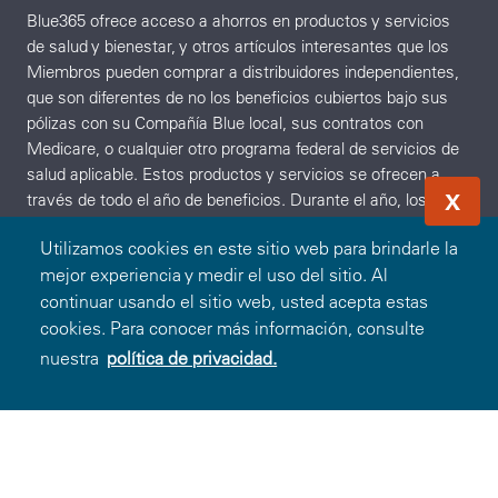
Blue365 ofrece acceso a ahorros en productos y servicios
de salud y bienestar, y otros artículos interesantes que los
Miembros pueden comprar a distribuidores independientes,
que son diferentes de no los beneficios cubiertos bajo sus
pólizas con su Compañía Blue local, sus contratos con
Medicare, o cualquier otro programa federal de servicios de
salud aplicable. Estos productos y servicios se ofrecen a
X
través de todo el año de beneficios. Durante el año, los
proveedores independientes pueden ofrecer descuentos
Utilizamos cookies en este sitio web para brindarle la
adicionales sobre estos productos y servicios. Para
mejor experiencia y medir el uso del sitio. Al
averiguar qué es lo que está cubierto bajo sus pólizas,
continuar usando el sitio web, usted acepta estas
comuníquese con su Compañía Blue local. Los productos y
cookies. Para conocer más información, consulte
servicios descritos en el Sitio no se ofrecen ni se garantizan
bajo el contrato de su Compañía Blue con el programa de
nuestra
política de privacidad.
Canjear Oferta
O
Ingresar
Registrarse
Medicare. Además, no están sujetos al proceso de
apelaciones de Medicare. Cualquier disputa sobre los
productos y servicios de su seguro de salud podría estar
sujeta al proceso de quejas de su Compañía Blue. BCBSA
podría recibir pagos de distribuidores que provean productos