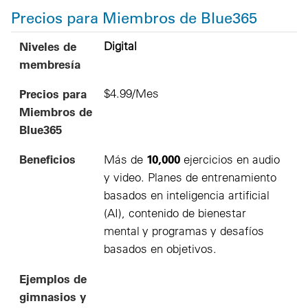
Precios para Miembros de Blue365
Niveles de membresía
Precios para Miembros de Blue365
Beneficios
Ejemplos de gimnasios y estudios
Niveles de
Digital
membresía
Precios para
$4.99/Mes
Miembros de
Blue365
Beneficios
10,000
Más de
ejercicios en audio
y video. Planes de entrenamiento
basados en inteligencia artificial
(AI), contenido de bienestar
mental y programas y desafíos
basados en objetivos.
Ejemplos de
gimnasios y