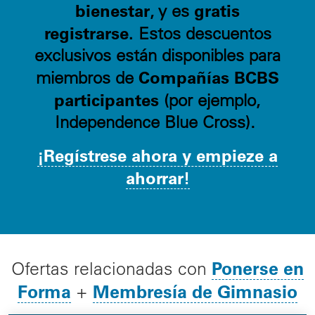
bienestar
gratis
, y es
registrarse.
Estos descuentos
exclusivos están disponibles para
Compañías BCBS
miembros de
participantes
(por ejemplo,
Independence Blue Cross).
¡Regístrese ahora y empieze a
ahorrar!
Ponerse en
Ofertas relacionadas con
Forma
Membresía de Gimnasio
+