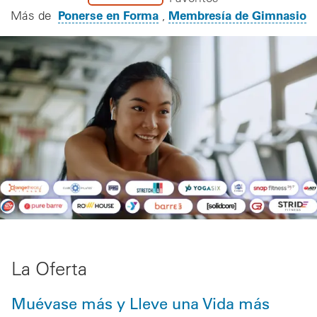
Ponerse en Forma
Membresía de Gimnasio
Más de
La Oferta
Muévase más y Lleve una Vida más