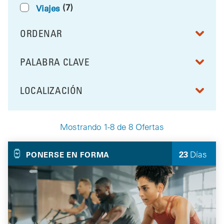
(7)
Viajes
ORDENAR
RESULTS BY
PALABRA CLAVE
FILTRAR POR
LOCALIZACIÓN
FILTRAR POR
Mostrando 1-8 de 8 Ofertas
Your Selected Deals
23
Días
PONERSE EN FORMA
quedan