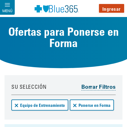
Pasar al contenido principal
Ingresar
MENÚ
Ofertas para Ponerse en
Forma
Your results have been updated
Skip to your results
SU SELECCIÓN
Remove Equipo de Entrenamiento deals from your results
Remove Ponerse en Forma d
Equipo de Entrenamiento
Ponerse en Forma