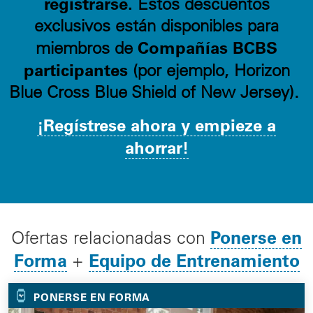
registrarse.
Estos descuentos
exclusivos están disponibles para
Compañías BCBS
miembros de
participantes
(por ejemplo, Horizon
Blue Cross Blue Shield of New Jersey).
¡Regístrese ahora y empieze a
ahorrar!
Ponerse en
Ofertas relacionadas con
Forma
Equipo de Entrenamiento
+
PONERSE EN FORMA