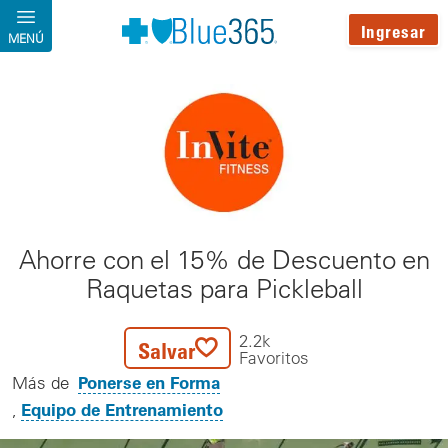
Pasar al contenido principal
Ingresar
MENÚ
Ahorre con el 15% de Descuento en
Raquetas para Pickleball
2.2k
Salvar
Favoritos
Ponerse en Forma
Más de
Equipo de Entrenamiento