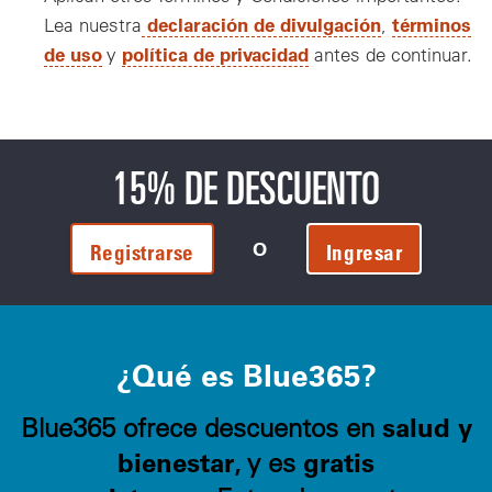
declaración de divulgación
términos
Lea nuestra
,
de uso
política de privacidad
y
antes de continuar.
15% DE DESCUENTO
O
Registrarse
Ingresar
¿Qué es Blue365?
salud y
Blue365 ofrece descuentos en
bienestar
gratis
, y es