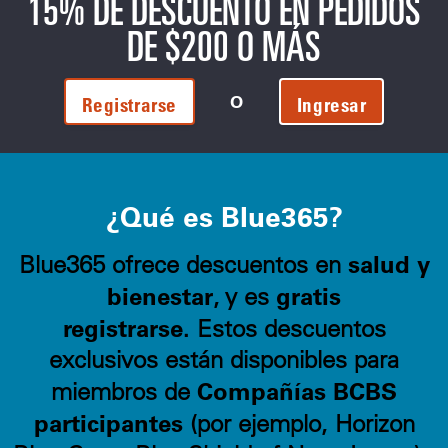
15% DE DESCUENTO EN PEDIDOS
DE $200 O MÁS
O
Registrarse
Ingresar
¿Qué es Blue365?
salud y
Blue365 ofrece descuentos en
bienestar
gratis
, y es
registrarse.
Estos descuentos
exclusivos están disponibles para
Compañías BCBS
miembros de
participantes
(por ejemplo, Horizon