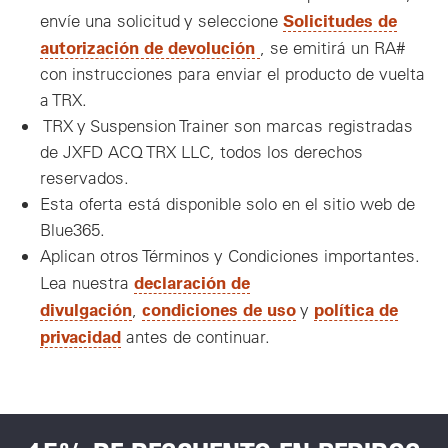
Solicitudes de
envíe una solicitud y seleccione
, Abre una nueva Venta
autorización de devolución
, se emitirá un RA#
con instrucciones para enviar el producto de vuelta
a TRX.
TRX y Suspension Trainer son marcas registradas
de JXFD ACQ TRX LLC, todos los derechos
reservados.
Esta oferta está disponible solo en el sitio web de
Blue365.
Aplican otros Términos y Condiciones importantes.
declaración de
Lea nuestra
divulgación
condiciones de uso
política de
,
y
privacidad
antes de continuar.