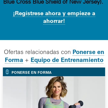
Blue Cross Blue Shield of New Jersey).
¡Regístrese ahora y empieze a
ahorrar!
Ponerse en
Ofertas relacionadas con
Forma
Equipo de Entrenamiento
+
PONERSE EN FORMA