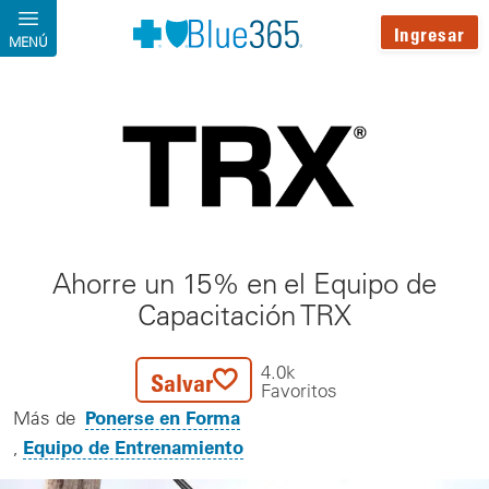
Pasar al contenido principal
Ingresar
MENÚ
Ahorre un 15% en el Equipo de
Capacitación TRX
4.0k
Salvar
Favoritos
Ponerse en Forma
Más de
Equipo de Entrenamiento