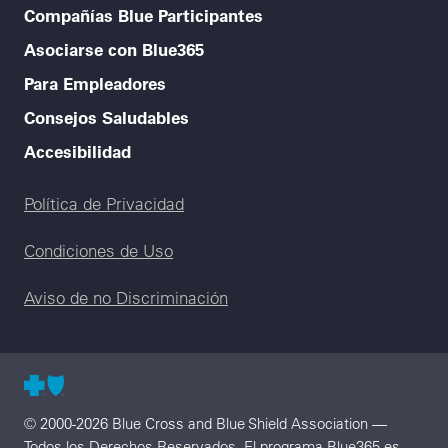
Compañías Blue Participantes
Asociarse con Blue365
Para Empleadores
Consejos Saludables
Accesibilidad
Legal menu
Política de Privacidad
Condiciones de Uso
Aviso de no Discriminación
© 2000-2026 Blue Cross and Blue Shield Association —
Todos los Derechos Reservados. El programa Blue365 es