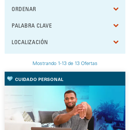
ORDENAR
RESULTS BY
PALABRA CLAVE
FILTRAR POR
LOCALIZACIÓN
FILTRAR POR
Mostrando 1-13 de 13 Ofertas
Your Selected Deals
CUIDADO PERSONAL