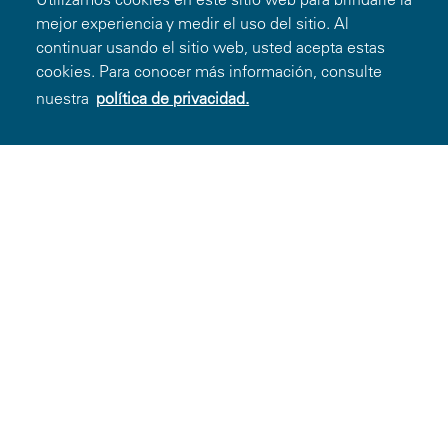
Diferentes Tipos de Senos, Para Recuperación de
mejor experiencia y medir el uso del sitio. Al
Cáncer de Seno, Mastectomías, Cirugías de Seno
continuar usando el sitio web, usted acepta estas
y Para Después de la Lactancia
cookies. Para conocer más información, consulte
nuestra
política de privacidad.
2.3k
Favoritos
Detalles
Mostrando 1-13 de 13 Ofertas
Miembros
Ingresar
Registrarse
Contáctenos