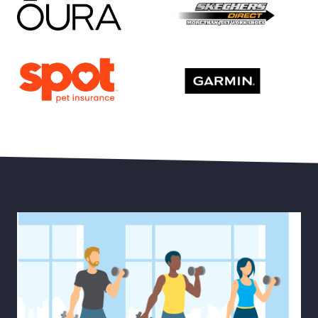
30% de Descuento en Esti
Ahorre Hasta un 15 % en Oura Ring 4
20 % de Descuento en Dis
Ahorre Hasta el 20% de Descuento en Seguro Para M