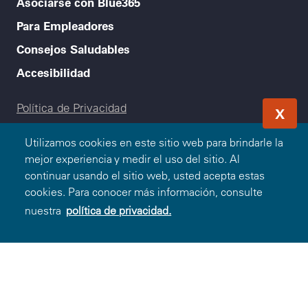
Asociarse con Blue365
Para Empleadores
Consejos Saludables
Accesibilidad
Legal menu
Política de Privacidad
X
Condiciones de Uso
Utilizamos cookies en este sitio web para brindarle la
mejor experiencia y medir el uso del sitio. Al
Aviso de no Discriminación
continuar usando el sitio web, usted acepta estas
cookies. Para conocer más información, consulte
nuestra
política de privacidad.
© 2000-2026 Blue Cross and Blue Shield Association - Todos
los Derechos Reservados. El programa Blue365 es
presentado a usted por Blue Cross and Blue Shield
Association. Blue Cross and Blue Shield Association es una