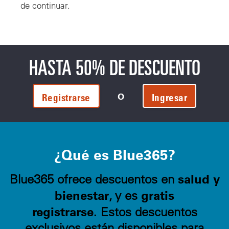
de continuar.
HASTA 50% DE DESCUENTO
O
Registrarse
Ingresar
¿Qué es Blue365?
salud y
Blue365 ofrece descuentos en
bienestar
gratis
, y es
registrarse.
Estos descuentos
exclusivos están disponibles para