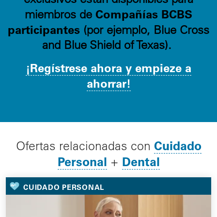
Compañías BCBS
miembros de
participantes
(por ejemplo, Blue Cross
and Blue Shield of Texas).
¡Regístrese ahora y empieze a
ahorrar!
Cuidado
Ofertas relacionadas con
Personal
Dental
+
CUIDADO PERSONAL