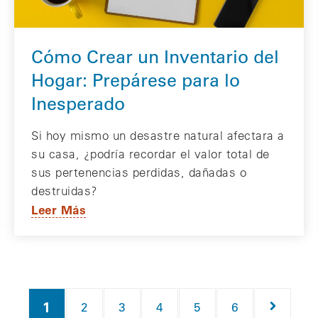
Cómo Crear un Inventario del
Hogar: Prepárese para lo
Inesperado
Si hoy mismo un desastre natural afectara a
su casa, ¿podría recordar el valor total de
sus pertenencias perdidas, dañadas o
destruidas?
Leer Más
Página
1
Página
Página
Página
Página
Página
Siguien
2
3
4
5
6