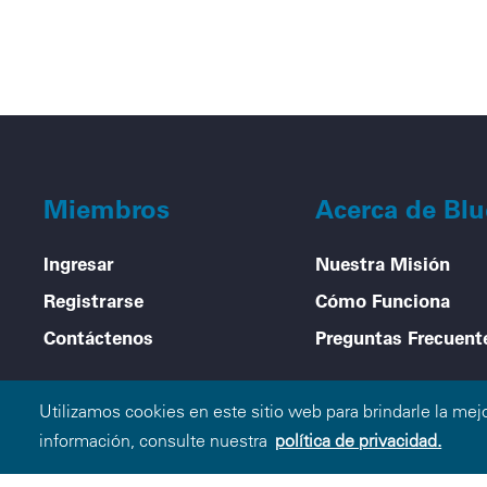
Miembros
Acerca de Bl
Ingresar
Nuestra Misión
Registrarse
Cómo Funciona
Contáctenos
Preguntas Frecuent
Legal menu
Política de Privacidad
Condiciones de Uso
Aviso de no 
Utilizamos cookies en este sitio web para brindarle la mej
información, consulte nuestra
política de privacidad.