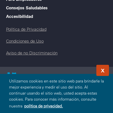
Consejos Saludables
Accesibilidad
Legal menu
Política de Privacidad
Condiciones de Uso
Aviso de no Discriminación
X
Utilizamos cookies en este sitio web para brindarle la
© 2000-2026 Blue Cross and Blue Shield Association —
mejor experiencia y medir el uso del sitio. Al
Todos los Derechos Reservados. El programa Blue365 es
continuar usando el sitio web, usted acepta estas
presentado a usted por Blue Cross and Blue Shield
cookies. Para conocer más información, consulte
Association. Blue Cross and Blue Shield Association es una
nuestra
política de privacidad.
asociación de Compañías Blue Cross y/o Blue Shield