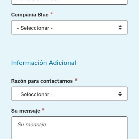
(required)
*
Compañia Blue
Información Adicional
Información Adicional
(required)
*
Razón para contactarnos
(required)
*
Su mensaje