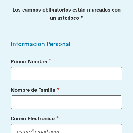
Los campos obligatorios están marcados con
un asterisco *
Información Personal
Información Personal
(required)
*
Primer Nombre
(required)
*
Nombre de Familia
(required)
*
Correo Electrónico