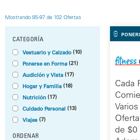
Mostrando 85-97 de 102 Ofertas
Your 
PONER
CATEGORÍA
FILTRAR POR
(10)
Vestuario y Calzado
(21)
Ponerse en Forma
(17)
Audición y Vista
Cada 
(18)
Hogar y Familia
Comie
(17)
Nutrición
Vario
(13)
Cuidado Personal
Oferta
(7)
Viajes
de $0 
ORDENAR
RESULTS BY