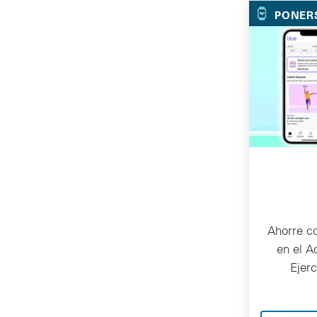
PONER
Ahorre c
en el A
Ejer