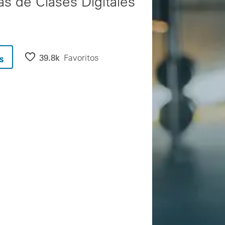
s de Clases Digitales
39.8k
Favoritos
s
os y ir