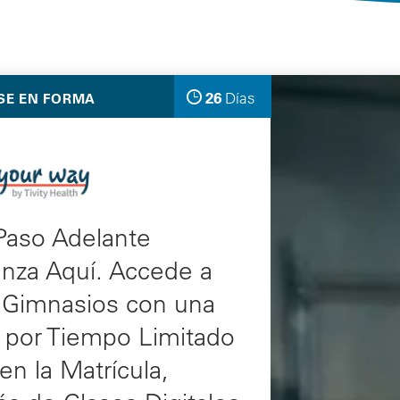
Selected Deals
26
Días
SE EN FORMA
quedan
Paso Adelante
nza Aquí. Accede a
s Gimnasios con una
 por Tiempo Limitado
en la Matrícula,