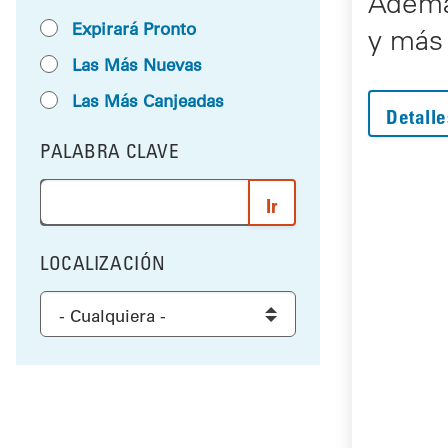
Ademá
Expirará Pronto
y más
Las Más Nuevas
Las Más Canjeadas
Detalle
PALABRA CLAVE
FILTRAR POR
Ingrese una palabra o frase para buscar los resultad
LOCALIZACIÓN
FILTRAR POR
Select a location to filter the results