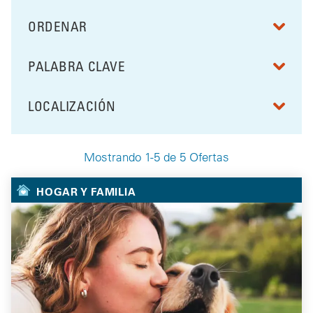
ORDENAR
RESULTS BY
PALABRA CLAVE
FILTRAR POR
LOCALIZACIÓN
FILTRAR POR
Mostrando 1-5 de 5 Ofertas
Your Selected Deals
HOGAR Y FAMILIA