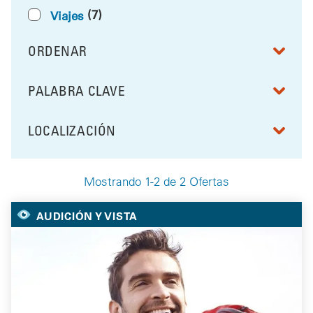
(7)
Viajes
ORDENAR
RESULTS BY
PALABRA CLAVE
FILTRAR POR
LOCALIZACIÓN
FILTRAR POR
Mostrando 1-2 de 2 Ofertas
Your Selected Deals
AUDICIÓN Y VISTA