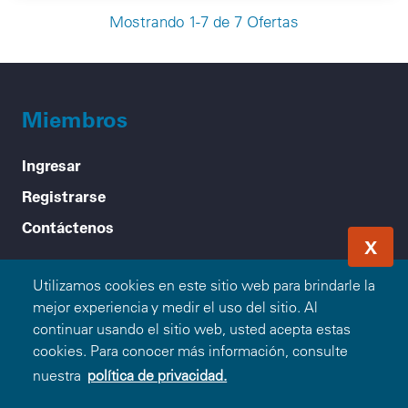
Mostrando 1-7 de 7 Ofertas
Miembros
Ingresar
Registrarse
Contáctenos
X
Acerca de Blue365
Utilizamos cookies en este sitio web para brindarle la
mejor experiencia y medir el uso del sitio. Al
Nuestra Misión
continuar usando el sitio web, usted acepta estas
Cómo Funciona
cookies. Para conocer más información, consulte
nuestra
política de privacidad.
Preguntas Frecuentes