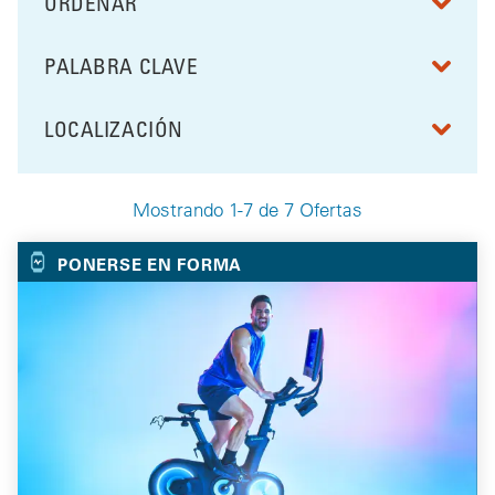
ORDENAR
RESULTS BY
PALABRA CLAVE
FILTRAR POR
LOCALIZACIÓN
FILTRAR POR
Mostrando 1-7 de 7 Ofertas
Your Selected Deals
PONERSE EN FORMA