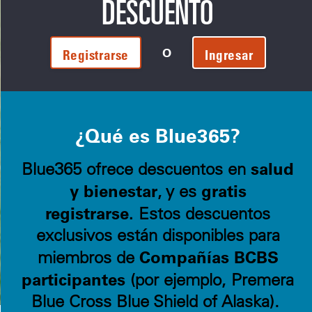
DESCUENTO
O
Registrarse
Ingresar
¿Qué es Blue365?
salud
Blue365 ofrece descuentos en
y bienestar
gratis
, y es
registrarse.
Estos descuentos
exclusivos están disponibles para
Compañías BCBS
miembros de
participantes
(por ejemplo, Premera
Blue Cross Blue Shield of Alaska).