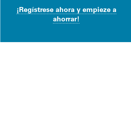
¡Regístrese ahora y empieze a
ahorrar!