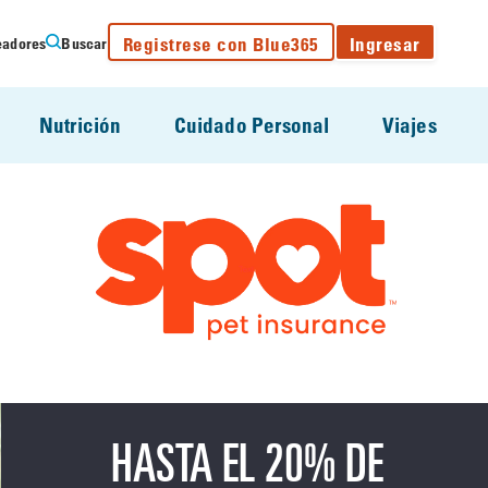
Registrese con Blue365
Ingresar
eadores
Buscar
Nutrición
Cuidado Personal
Viajes
HASTA EL 20% DE