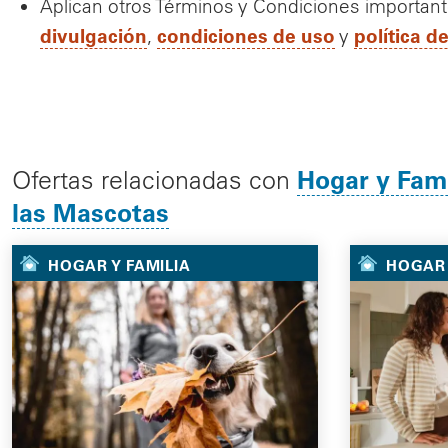
Aplican otros Términos y Condiciones importan
divulgación
condiciones de uso
política d
,
y
Hogar y Fami
Ofertas relacionadas con
las Mascotas
HOGAR Y FAMILIA
HOGAR 