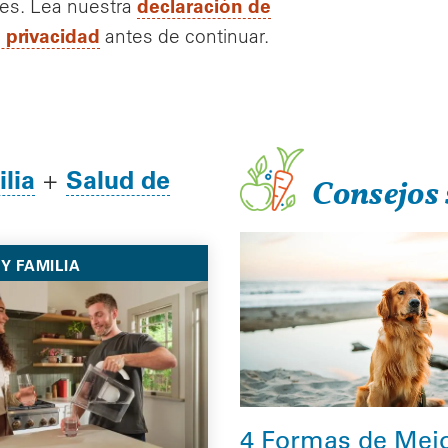
declaración de
tes. Lea nuestra
e privacidad
antes de continuar.
lia
Salud de
+
Consejos 
Y FAMILIA
4 Formas de Mejo