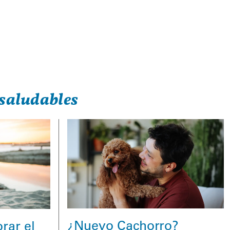
saludables
¿Nuevo Cachorro?
rar el