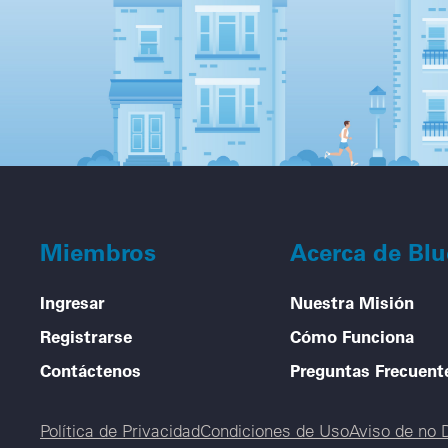
Miembros
Acerca de Bl
Ingresar
Nuestra Misión
Registrarse
Cómo Funciona
Contáctenos
Preguntas Frecuent
Legal menu
Política de Privacidad
Condiciones de Uso
Aviso de no 