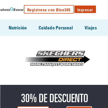
Registrese con Blue365
Ingresar
eadores
Buscar
Nutrición
Cuidado Personal
Viajes
30% DE DESCUENTO