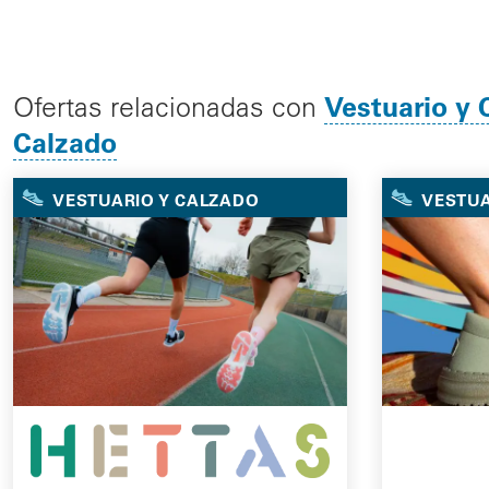
Vestuario y 
Ofertas relacionadas con
Calzado
VESTUARIO Y CALZADO
VESTUA