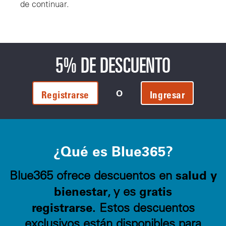
de continuar.
5% DE DESCUENTO
O
Registrarse
Ingresar
¿Qué es Blue365?
salud y
Blue365 ofrece descuentos en
bienestar
gratis
, y es
registrarse.
Estos descuentos
exclusivos están disponibles para