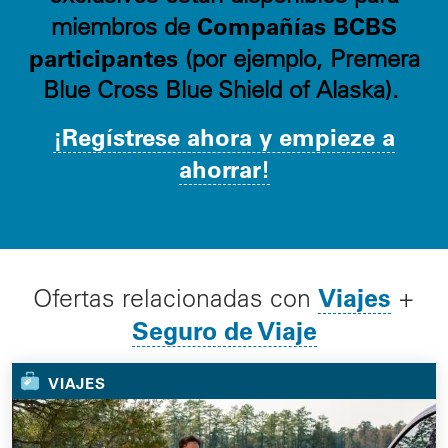
Compañías BCBS
miembros de
participantes
(por ejemplo, Premera
Blue Cross Blue Shield of Alaska).
¡Regístrese ahora y empieze a
ahorrar!
Viajes
Ofertas relacionadas con
+
Seguro de Viaje
VIAJES