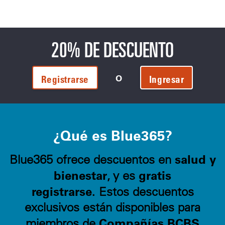
20% DE DESCUENTO
O
Registrarse
Ingresar
¿Qué es Blue365?
salud y
Blue365 ofrece descuentos en
bienestar
gratis
, y es
registrarse.
Estos descuentos
exclusivos están disponibles para
Compañías BCBS
miembros de