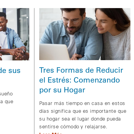
Tres Formas de Reducir
de sus
el Estrés: Comenzando
por su Hogar
 sueño
sa que
Pasar más tiempo en casa en estos
días significa que es importante que
su hogar sea el lugar donde pueda
sentirse cómodo y relajarse.