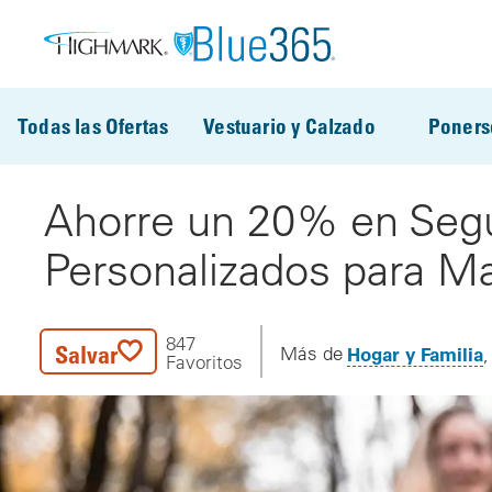
Pasar al contenido principal
Todas las Ofertas
Vestuario y Calzado
Poners
Ahorre un 20% en Seg
Personalizados para M
847
Salvar
Hogar y Familia
Más de
Favoritos