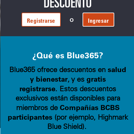
DESCUENTO
O
Registrarse
Ingresar
¿Qué es Blue365?
salud
Blue365 ofrece descuentos en
y bienestar
gratis
, y es
registrarse.
Estos descuentos
exclusivos están disponibles para
Compañías BCBS
miembros de
participantes
(por ejemplo, Highmark
Blue Shield).