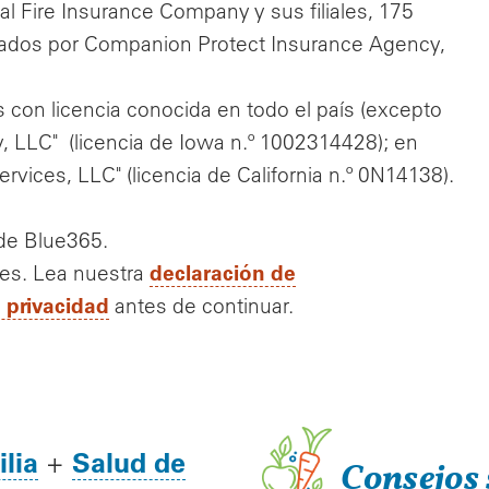
l Fire Insurance Company y sus filiales, 175
rados por Companion Protect Insurance Agency,
con licencia conocida en todo el país (excepto
, LLC" (licencia de Iowa n.º 1002314428); en
vices, LLC" (licencia de California n.º 0N14138).
 de Blue365.
declaración de
tes. Lea nuestra
e privacidad
antes de continuar.
lia
Salud de
+
Consejos 