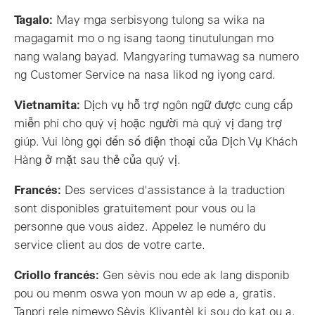
Tagalo:
May mga serbisyong tulong sa wika na
magagamit mo o ng isang taong tinutulungan mo
nang walang bayad. Mangyaring tumawag sa numero
ng Customer Service na nasa likod ng iyong card.
Vietnamita:
Dịch vụ hỗ trợ ngôn ngữ được cung cấp
miễn phí cho quý vị hoặc người mà quý vị đang trợ
giúp. Vui lòng gọi đến số điện thoại của Dịch Vụ Khách
Hàng ở mặt sau thẻ của quý vị.
Francés:
Des services d'assistance à la traduction
sont disponibles gratuitement pour vous ou la
personne que vous aidez. Appelez le numéro du
service client au dos de votre carte.
Criollo francés:
Gen sèvis nou ede ak lang disponib
pou ou menm oswa yon moun w ap ede a, gratis.
Tanpri rele nimewo Sèvis Kliyantèl ki sou do kat ou a.