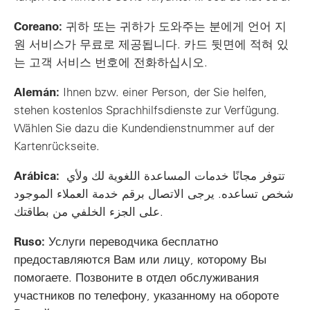
Coreano:
귀하 또는 귀하가 도와주는 분에게 언어 지
원 서비스가 무료로 제공됩니다. 카드 뒷면에 적혀 있
는 고객 서비스 번호에 전화하십시오.
Alemán:
Ihnen bzw. einer Person, der Sie helfen,
stehen kostenlos Sprachhilfsdienste zur Verfügung.
Wählen Sie dazu die Kundendienstnummer auf der
Kartenrückseite.
Arábica:
تتوفر مجانًا خدمات المساعدة اللغوية لك ولأي
شخص تساعده. يرجى الاتصال برقم خدمة العملاء الموجود
على الجزء الخلفي من بطاقتك.
Ruso:
Услуги переводчика бесплатно
предоставляются Вам или лицу, которому Вы
помогаете. Позвоните в отдел обслуживания
участников по телефону, указанному на обороте