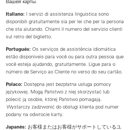
Вашей карты.
Italiano:
I servizi di assistenza linguistica sono
disponibili gratuitamente sia per lei che per la persona
che sta aiutando. Chiami il numero del servizio clienti
sul retro del biglietto.
Portugués:
Os serviços de assistência idiomática
estão disponíveis para você ou para outra pessoa que
você esteja ajudando, gratuitamente. Ligue para o
número de Serviço ao Cliente no verso do seu cartão.
Polaco:
Dostępna jest bezpłatna usługa pomocy
językowej. Mogą Państwo z niej skorzystać lub
polecić ją osobie, której Państwo pomagają.
Wystarczy zadzwonić do obsługi klienta pod numer
podany na odwrocie karty.
Japanés:
お客様またはお客様がサポートしているユ