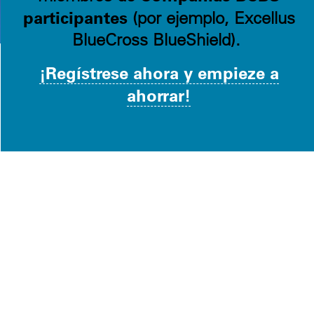
participantes
(por ejemplo, Excellus
BlueCross BlueShield).
¡Regístrese ahora y empieze a
ahorrar!