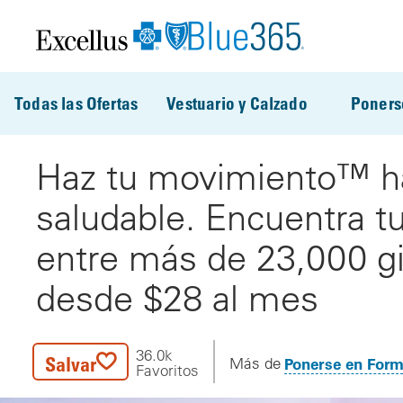
Pasar al contenido principal
Todas las Ofertas
Vestuario y Calzado
Poners
Haz tu movimiento™ ha
saludable. Encuentra t
entre más de 23,000 gi
desde $28 al mes
36.0k
Salvar
Ponerse en For
Más de
Favoritos