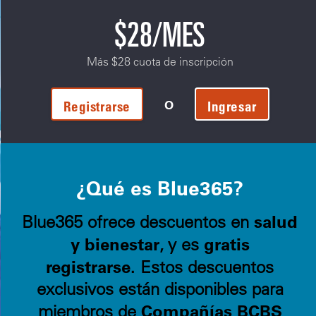
$28/MES
Más $28 cuota de inscripción
O
Registrarse
Ingresar
¿Qué es Blue365?
salud
Blue365 ofrece descuentos en
y bienestar
gratis
, y es
registrarse.
Estos descuentos
exclusivos están disponibles para
Compañías BCBS
miembros de