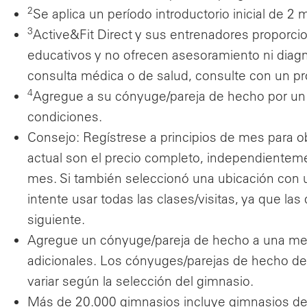
2
Se aplica un período introductorio inicial de 2
3
Active&Fit Direct y sus entrenadores proporci
educativos y no ofrecen asesoramiento ni diagn
consulta médica o de salud, consulte con un prof
4
Agregue a su cónyuge/pareja de hecho por un ca
condiciones.
Consejo: Regístrese a principios de mes para obt
actual son el precio completo, independienteme
mes. Si también seleccionó una ubicación con u
intente usar todas las clases/visitas, ya que la
siguiente.
Agregue un cónyuge/pareja de hecho a una memb
adicionales. Los cónyuges/parejas de hecho de
variar según la selección del gimnasio.
Más de 20.000 gimnasios incluye gimnasios de 