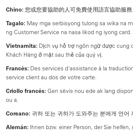
Chino:
您或您要協助的人可免費使用語言協助服務
Tagalo:
May mga serbisyong tulong sa wika na m
ng Customer Service na nasa likod ng iyong card.
Vietnamita:
Dịch vụ hỗ trợ ngôn ngữ được cung cấ
Khách Hàng ở mặt sau thẻ của quý vị.
Francés:
Des services d'assistance à la traducti
service client au dos de votre carte.
Criollo francés:
Gen sèvis nou ede ak lang dispon
ou a.
Coreano:
귀하 또는 귀하가 도와주는 분에게 언어 
Alemán:
Ihnen bzw. einer Person, der Sie helfen