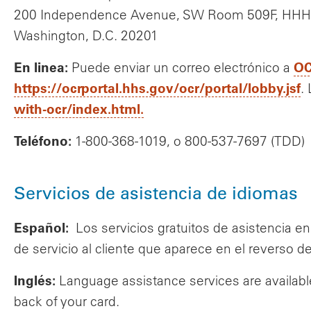
200 Independence Avenue, SW Room 509F, HHH 
Washington, D.C. 20201
En linea:
OC
Puede enviar un correo electrónico a
https://ocrportal.hhs.gov/ocr/portal/lobby.jsf
.
with-ocr/index.html.
Teléfono:
1-800-368-1019, o 800-537-7697 (TDD)
Servicios de asistencia de idiomas
Español:
Los servicios gratuitos de asistencia e
de servicio al cliente que aparece en el reverso de
Inglés:
Language assistance services are availabl
back of your card.