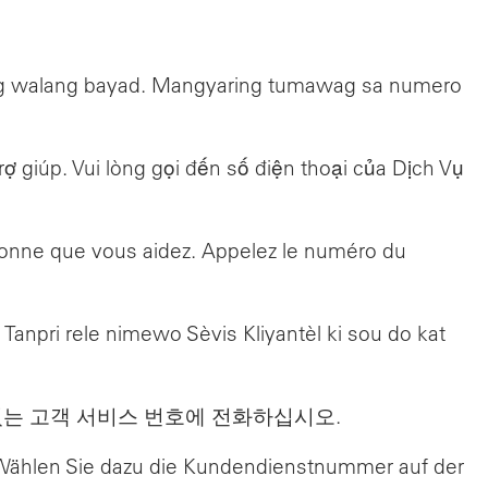
ng walang bayad. Mangyaring tumawag sa numero
 giúp. Vui lòng gọi đến số điện thoại của Dịch Vụ
rsonne que vous aidez. Appelez le numéro du
npri rele nimewo Sèvis Kliyantèl ki sou do kat
있는 고객 서비스 번호에 전화하십시오.
g. Wählen Sie dazu die Kundendienstnummer auf der