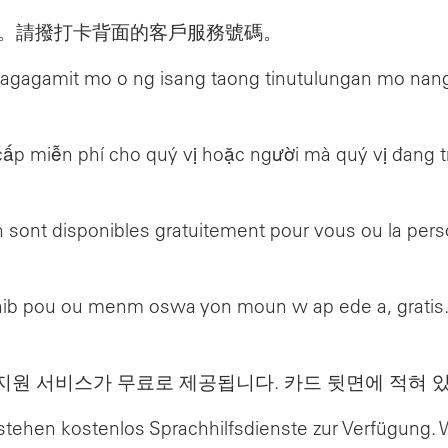
。請撥打卡背面的客戶服務號碼。
agagamit mo o ng isang taong tinutulungan mo na
p miễn phí cho quý vị hoặc người mà quý vị đang trợ
on sont disponibles gratuitement pour vous ou la pe
ib pou ou menm oswa yon moun w ap ede a, gratis. Ta
지원 서비스가 무료로 제공됩니다. 카드 뒷면에 적혀 
, stehen kostenlos Sprachhilfsdienste zur Verfügun