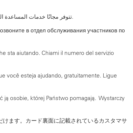
تتوفر مجانًا خدمات المساعدة اللغوية لك ولأي شخص تساعده. يرجى الاتصال برقم خدمة العملاء الموجود على الجزء الخلفي من بطاقتك.
озвоните в отдел обслуживания участников по
che sta aiutando. Chiami il numero del servizio
ue você esteja ajudando, gratuitamente. Ligue
ć ją osobie, której Państwo pomagają. Wystarczy
だけます。カード裏面に記載されているカスタマサ