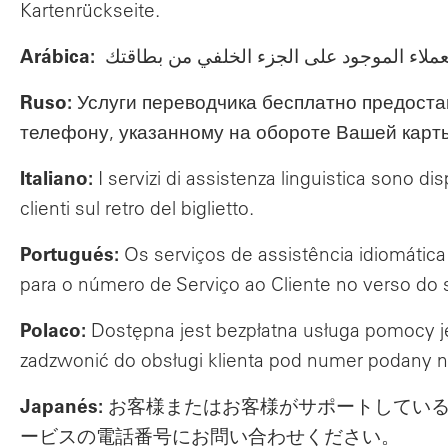
Kartenrückseite.
Arábica:
Ruso:
Услуги переводчика бесплатно предостав
телефону, указанному на обороте Вашей карт
Italiano:
I servizi di assistenza linguistica sono di
clienti sul retro del biglietto.
Portugués:
Os serviços de assistência idiomática
para o número de Serviço ao Cliente no verso do 
Polaco:
Dostępna jest bezpłatna usługa pomocy ję
zadzwonić do obsługi klienta pod numer podany n
Japanés:
お客様またはお客様がサポートしている
ービスの電話番号にお問い合わせください。