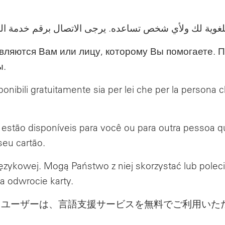
ляются Вам или лицу, которому Вы помогаете. П
ы.
sponibili gratuitamente sia per lei che per la persona 
 estão disponíveis para você ou para outra pessoa q
seu cartão.
zykowej. Mogą Państwo z niej skorzystać lub poleci
a odwrocie karty.
ユーザーは、言語支援サービスを無料でご利用いた