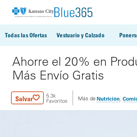
Pasar al contenido principal
Todas las Ofertas
Vestuario y Calzado
Poners
Ahorre el 20% en Produ
Más Envío Gratis
5.3k
Salvar
Nutrición
Comid
Más de
Favoritos