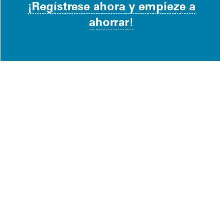
¡Regístrese ahora y empieze a
ahorrar!