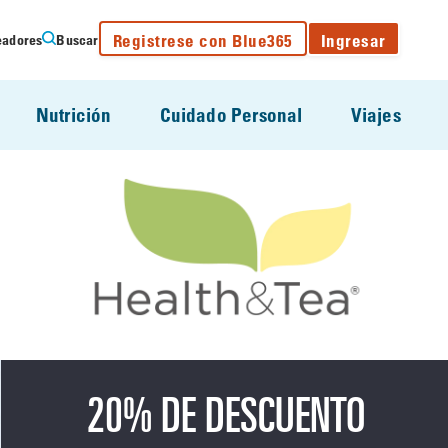
Registrese con Blue365
Ingresar
eadores
Buscar
Nutrición
Cuidado Personal
Viajes
20% DE DESCUENTO