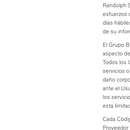
Randolph St
esfuerzos 
días hábil
de su info
El Grupo B
aspecto de
Todos los 
servicios 
daño corpo
ante el Usu
los servic
esta limita
Cada Códig
Proveedor 