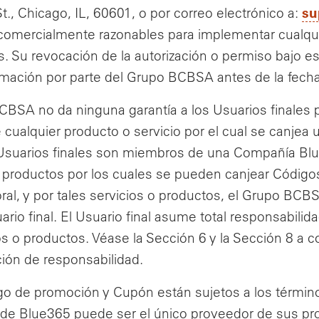
su
., Chicago, IL, 60601, o por correo electrónico a:
comercialmente razonables para implementar cualquie
es. Su revocación de la autorización o permiso bajo 
rmación por parte del Grupo BCBSA antes de la fec
CBSA no da ninguna garantía a los Usuarios finales p
 cualquier producto o servicio por el cual se canjea
Usuarios finales son miembros de una Compañía Blu
o productos por los cuales se pueden canjear Códig
ral, y por tales servicios o productos, el Grupo BC
ario final. El Usuario final asume total responsabilida
ios o productos. Véase la Sección 6 y la Sección 8 a
ción de responsabilidad.
o de promoción y Cupón están sujetos a los término
de Blue365 puede ser el único proveedor de sus prod