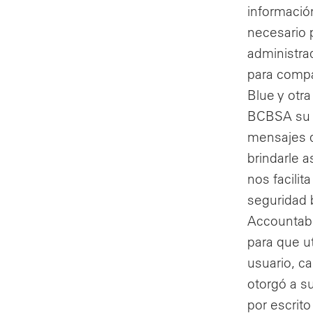
informació
necesario 
administra
para compar
Blue y otr
BCBSA su p
mensajes d
brindarle 
nos facilit
seguridad b
Accountabi
para que u
usuario, c
otorgó a s
por escrit