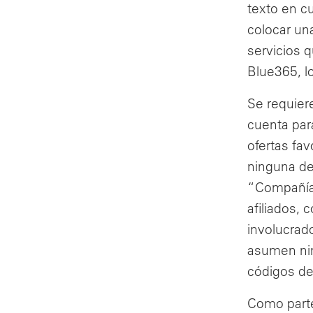
texto en c
colocar un
servicios 
Blue365, l
Se requiere
cuenta para
ofertas fa
ninguna de
“Compañía 
afiliados, 
involucrado
asumen nin
códigos de
Como parte