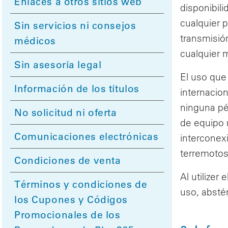
Enlaces a otros sitios web
disponibil
cualquier 
Sin servicios ni consejos
transmisión
médicos
cualquier
Sin asesoría legal
El uso que 
Información de los títulos
internacio
ninguna pér
No solicitud ni oferta
de equipo 
Comunicaciones electrónicas
interconex
terremotos
Condiciones de venta
Al utilizer
Términos y condiciones de
uso, abstén
los Cupones y Códigos
Promocionales de los