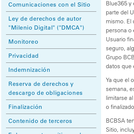
Blue365 y 
Comunicaciones con el Sitio
parte del U
Ley de derechos de autor
mismo. El d
"Milenio Digital" ("DMCA")
persona o e
Usuario fin
Monitoreo
seguro, al
Privacidad
Grupo BCBSA
datos que o
Indemnización
Ya que el o
Reserva de derechos y
semana, es
descargo de obligaciones
limitarse 
Finalización
o finaliza
Contenido de terceros
BCBSA tend
Sitio, incl