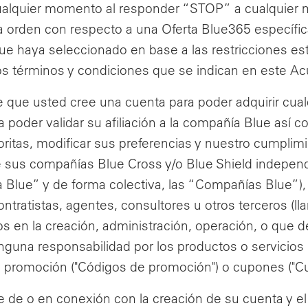
ualquier momento al responder “STOP” a cualquier 
a orden con respecto a una Oferta Blue365 específica
que haya seleccionado en base a las restricciones es
os términos y condiciones que se indican en este Acu
 que usted cree una cuenta para poder adquirir cualq
 poder validar su afiliación a la compañía Blue así 
voritas, modificar sus preferencias y nuestro cumplim
 sus compañías Blue Cross y/o Blue Shield independi
Blue” y de forma colectiva, las “Compañías Blue”),
contratistas, agentes, consultores u otros terceros 
s en la creación, administración, operación, o que d
guna responsabilidad por los productos o servicios p
 promoción ("Códigos de promoción") o cupones ("C
 de o en conexión con la creación de su cuenta y el 