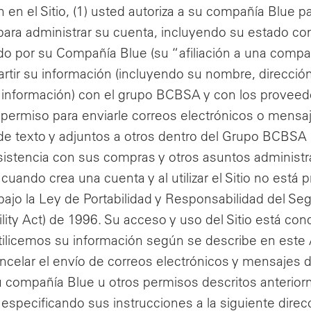
n en el Sitio, (1) usted autoriza a su compañía Blue 
para administrar su cuenta, incluyendo su estado c
do por su Compañía Blue (su “afiliación a una compa
tir su información (incluyendo su nombre, dirección 
a información) con el grupo BCBSA y con los provee
ermiso para enviarle correos electrónicos o mensajes
e texto y adjuntos a otros dentro del Grupo BCBSA
asistencia con sus compras y otros asuntos administ
a cuando crea una cuenta y al utilizar el Sitio no está
ajo la Ley de Portabilidad y Responsabilidad del Seg
lity Act) de 1996. Su acceso y uso del Sitio está con
tilicemos su información según se describe en este
ancelar el envío de correos electrónicos y mensajes 
u compañía Blue u otros permisos descritos anterior
o especificando sus instrucciones a la siguiente dir