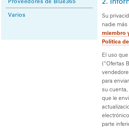
2. Info
Proveedores de Blue365
Varios
Su privaci
nadie más 
miembro y 
Política d
El uso que
(“Ofertas 
vendedores
para envia
su cuenta,
que le env
actualizac
electrónic
parte infe