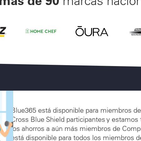
marcas nacion
30% d
Ahorre Hasta un 15 % en 
 Encuentra tu gimnasio perfecto entre más de 23,000 g
aratos Auditivos Beltone y ReSound con 3 Años de Gara
ta un 35% en su Próximo Alquiler de Coche y Vaya a Don
Ahorre con un Descuento del 55% en su Prime
Blue365 está disponible para miembros 
Cross Blue Shield participantes y estamos
los ahorros a aún más miembros de Com
está disponible para todos los miembros d