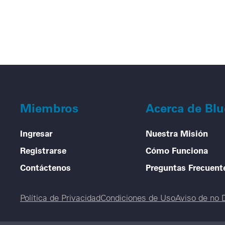
Miembros
Acerca de Bl
Ingresar
Nuestra Misión
Registrarse
Cómo Funciona
Contáctenos
Preguntas Frecuent
Legal menu
Política de Privacidad
Condiciones de Uso
Aviso de no 