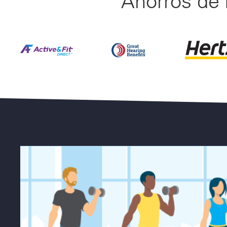
Ahorros de
Haz tu movimiento™ hacia una vida más saludable.
Hasta 50% de Descuento en Ap
Ahorre Has