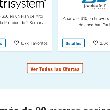
 $30 en un Plan de Alto
Ahorre el $10 en Fitover
do Proteico de 2 Semanas
de Jonathan Pau
ogle Fitbit
: Ahorre $30 en un Plan de Alto Contenido Proteico de 2
: Ahorre el $1
6.7k
Favoritos
2.6k
es
Detalles
Ver Todas las Ofertas
más de 90