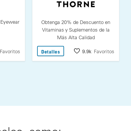
s Eyewear
Obtenga 20% de Descuento en
l
Vitaminas y Suplementos de la
Más Alta Calidad
 Semanas
0 en Fitovers Eyewear de Jonathan Paul
: Obtenga 20% de Descuento en 
Favoritos
9.9k
Favoritos
Detalles