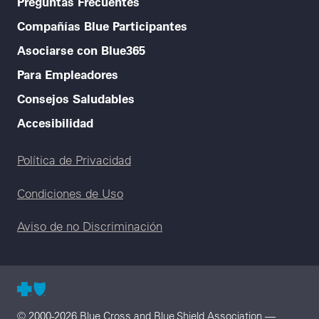
Preguntas Frecuentes
Compañías Blue Participantes
Asociarse con Blue365
Para Empleadores
Consejos Saludables
Accesibilidad
Legal menu
Política de Privacidad
Condiciones de Uso
Aviso de no Discriminación
© 2000-2026 Blue Cross and Blue Shield Association —