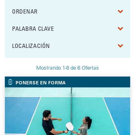
ORDENAR
RESULTS BY
PALABRA CLAVE
FILTRAR POR
LOCALIZACIÓN
FILTRAR POR
Mostrando 1-6 de 6 Ofertas
Your Selected Deals
PONERSE EN FORMA