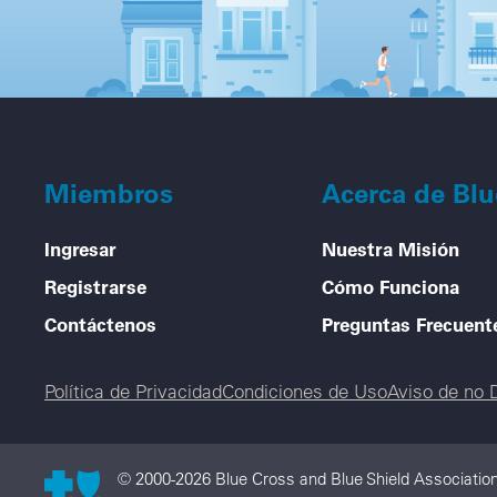
Miembros
Acerca de Bl
Ingresar
Nuestra Misión
Registrarse
Cómo Funciona
Contáctenos
Preguntas Frecuent
Legal menu
Política de Privacidad
Condiciones de Uso
Aviso de no 
© 2000-2026 Blue Cross and Blue Shield Associatio