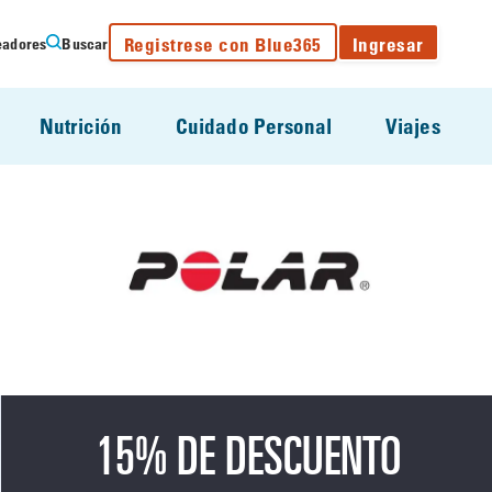
Registrese con Blue365
Ingresar
eadores
Buscar
Nutrición
Cuidado Personal
Viajes
15% DE DESCUENTO