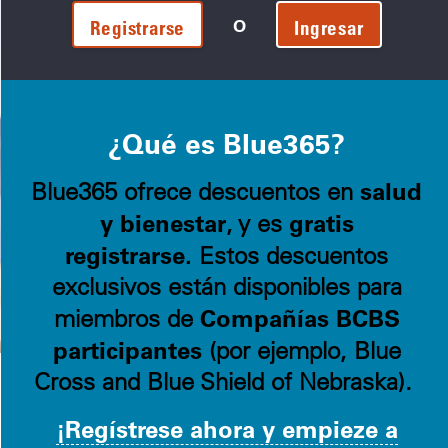
O
Registrarse
Ingresar
¿Qué es Blue365?
salud
Blue365 ofrece descuentos en
y bienestar
gratis
, y es
registrarse.
Estos descuentos
exclusivos están disponibles para
Compañías BCBS
miembros de
participantes
(por ejemplo, Blue
Cross and Blue Shield of Nebraska).
¡Regístrese ahora y empieze a