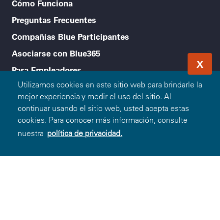
Cómo Funciona
Preguntas Frecuentes
Compañías Blue Participantes
Asociarse con Blue365
X
Para Empleadores
Utilizamos cookies en este sitio web para brindarle la
Consejos Saludables
mejor experiencia y medir el uso del sitio. Al
Accesibilidad
continuar usando el sitio web, usted acepta estas
cookies. Para conocer más información, consulte
Legal menu
Política de Privacidad
nuestra
política de privacidad.
Condiciones de Uso
Aviso de no Discriminación