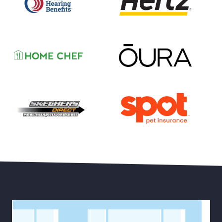
Hasta 50% de Descuento en Aparatos Auditivos Belt
Ahorre Hasta un 35% en su
Ahorre Hasta un 15 % en 
Ahorre con un Descuento del 55% en su Primer Mes 
30% de Descuento en Estilos Selectos más Envío Gra
Ahorre Hasta el 20% de D