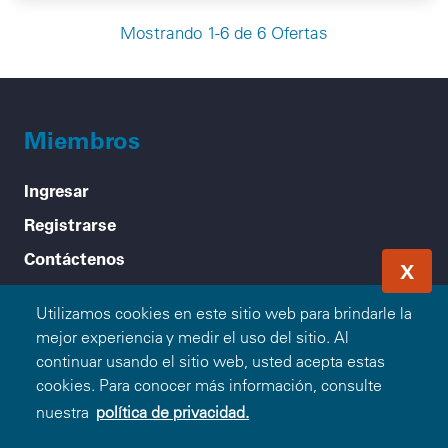
Mostrando 1-6 de 6 Ofertas
Miembros
Ingresar
Registrarse
Contáctenos
X
Acerca de Blue365
Utilizamos cookies en este sitio web para brindarle la
mejor experiencia y medir el uso del sitio. Al
Nuestra Misión
continuar usando el sitio web, usted acepta estas
cookies. Para conocer más información, consulte
Cómo Funciona
nuestra
política de privacidad.
Preguntas Frecuentes