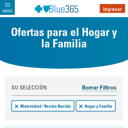
Pasar al contenido principal
Ingresar
MENÚ
Ofertas para el Hogar y
la Familia
Your results have been updated
Skip to your results
SU SELECCIÓN
Remove Maternidad / Recién Nacido deals from your results
Remove Hogar y Familia 
Maternidad / Recién Nacido
Hogar y Familia