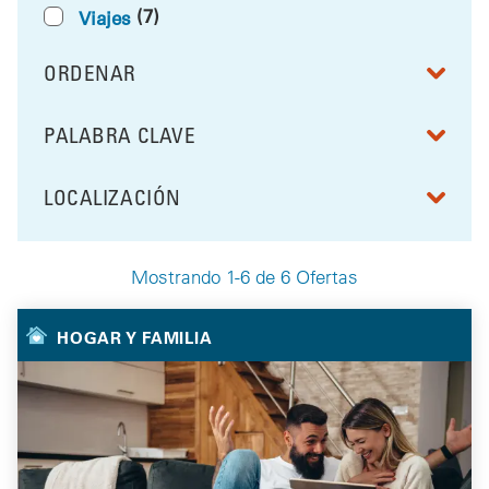
(7)
Viajes
ORDENAR
RESULTS BY
PALABRA CLAVE
FILTRAR POR
LOCALIZACIÓN
FILTRAR POR
Mostrando 1-6 de 6 Ofertas
Your Selected Deals
HOGAR Y FAMILIA