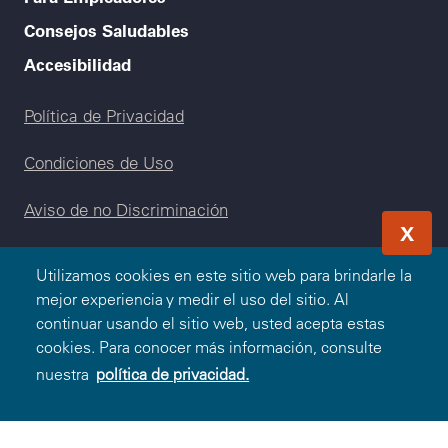
Consejos Saludables
Accesibilidad
Legal menu
Política de Privacidad
Condiciones de Uso
Aviso de no Discriminación
X
Utilizamos cookies en este sitio web para brindarle la
mejor experiencia y medir el uso del sitio. Al
continuar usando el sitio web, usted acepta estas
© 2000-2026 Blue Cross and Blue Shield Association —
cookies. Para conocer más información, consulte
Todos los Derechos Reservados. El programa Blue365 es
nuestra
política de privacidad.
presentado a usted por Blue Cross and Blue Shield
Association. Blue Cross and Blue Shield Association es una
asociación de Compañías Blue Cross y/o Blue Shield