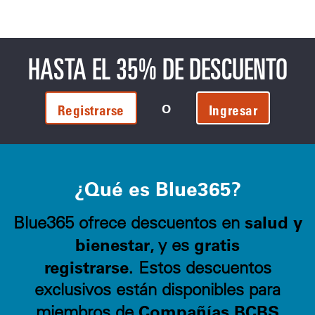
HASTA EL 35% DE DESCUENTO
O
Registrarse
Ingresar
¿Qué es Blue365?
salud y
Blue365 ofrece descuentos en
bienestar
gratis
, y es
registrarse.
Estos descuentos
exclusivos están disponibles para
Compañías BCBS
miembros de