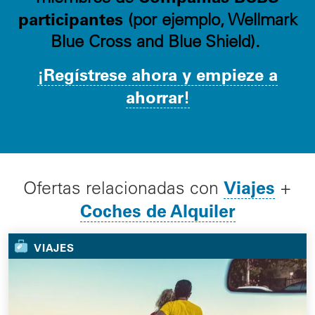
participantes
(por ejemplo, Wellmark
Blue Cross and Blue Shield).
¡Regístrese ahora y empieze a
ahorrar!
Viajes
Ofertas relacionadas con
+
Coches de Alquiler
VIAJES