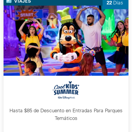
VIAJES
22
Días
quedan
Hasta $85 de Descuento en Entradas Para Parques
Temáticos