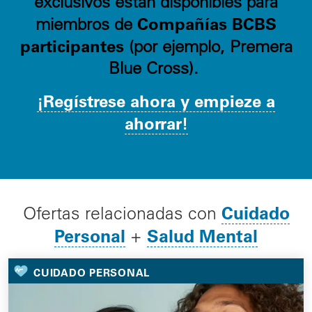
exclusivos están disponibles para
Compañías BCBS
miembros de
participantes
(por ejemplo, Premera
Blue Cross).
¡Regístrese ahora y empieze a
ahorrar!
Cuidado
Ofertas relacionadas con
Personal
Salud Mental
+
CUIDADO PERSONAL