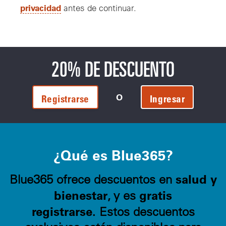
privacidad
antes de continuar.
20% DE DESCUENTO
O
Registrarse
Ingresar
¿Qué es Blue365?
salud y
Blue365 ofrece descuentos en
bienestar
gratis
, y es
registrarse.
Estos descuentos