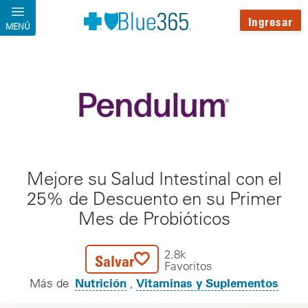
Pasar al contenido principal
Ingresar
MENÚ
Mejore su Salud Intestinal con el
25% de Descuento en su Primer
Mes de Probióticos
2.8k
Salvar
Favoritos
Nutrición
Vitaminas y Suplementos
Más de