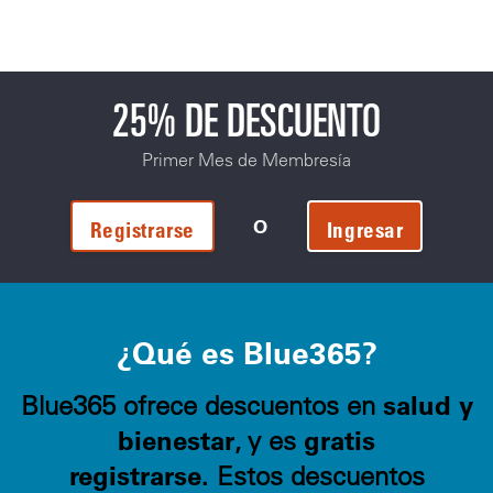
25% DE DESCUENTO
Primer Mes de Membresía
O
Registrarse
Ingresar
¿Qué es Blue365?
salud y
Blue365 ofrece descuentos en
bienestar
gratis
, y es
registrarse.
Estos descuentos