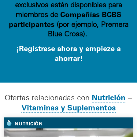
exclusivos están disponibles para
Compañías BCBS
miembros de
participantes
(por ejemplo, Premera
Blue Cross).
¡Regístrese ahora y empieze a
ahorrar!
Nutrición
Ofertas relacionadas con
+
Vitaminas y Suplementos
NUTRICIÓN