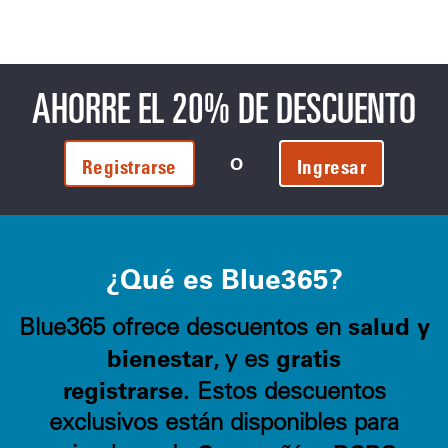
AHORRE EL 20% DE DESCUENTO
O
Registrarse
Ingresar
¿Qué es Blue365?
salud y
Blue365 ofrece descuentos en
bienestar
gratis
, y es
registrarse.
Estos descuentos
exclusivos están disponibles para