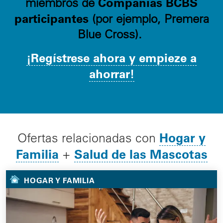
Compañías BCBS
miembros de
participantes
(por ejemplo, Premera
Blue Cross).
¡Regístrese ahora y empieze a
ahorrar!
Hogar y
Ofertas relacionadas con
Familia
Salud de las Mascotas
+
HOGAR Y FAMILIA