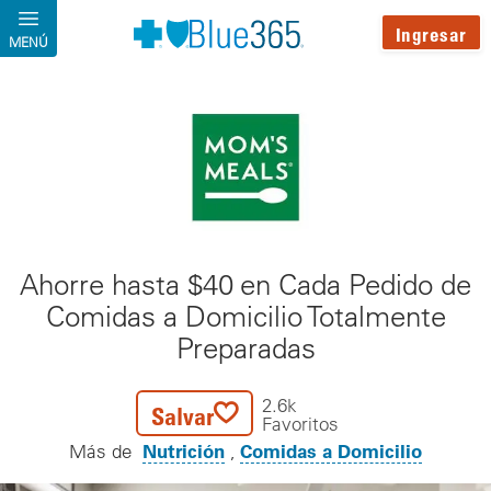
Pasar al contenido principal
Ingresar
MENÚ
Ahorre hasta $40 en Cada Pedido de
Comidas a Domicilio Totalmente
Preparadas
2.6k
Salvar
Favoritos
Nutrición
Comidas a Domicilio
Más de