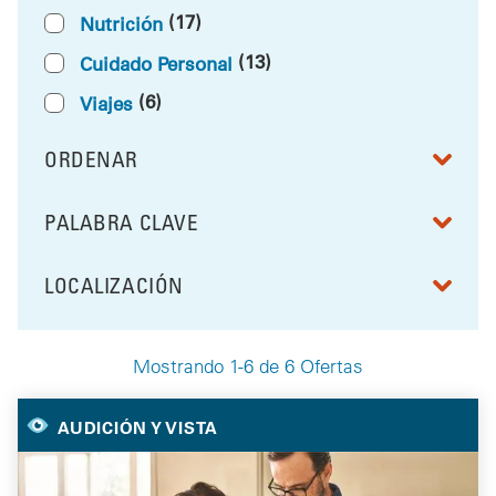
(17)
Nutrición
(13)
Cuidado Personal
(6)
Viajes
ORDENAR
RESULTS BY
PALABRA CLAVE
FILTRAR POR
LOCALIZACIÓN
FILTRAR POR
Mostrando 1-6 de 6 Ofertas
Your Selected Deals
AUDICIÓN Y VISTA