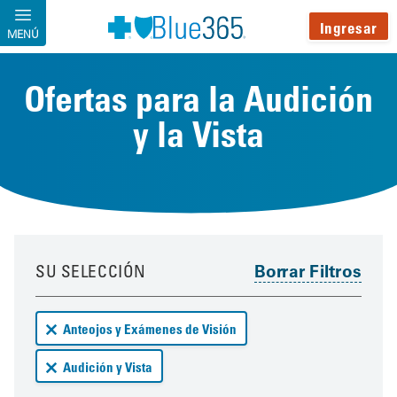
Pasar al contenido principal
Ingresar
MENÚ
Ofertas para la Audición
y la Vista
Your results have been updated
Skip to your results
SU SELECCIÓN
Remove Anteojos y Exámenes de Visión deals from your resu
Anteojos y Exámenes de Visión
Remove Audición y Vista deals from your results
Audición y Vista