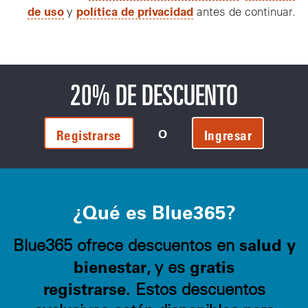
de uso
política de privacidad
y
antes de continuar.
20% DE DESCUENTO
O
Registrarse
Ingresar
¿Qué es Blue365?
salud y
Blue365 ofrece descuentos en
bienestar
gratis
, y es
registrarse.
Estos descuentos