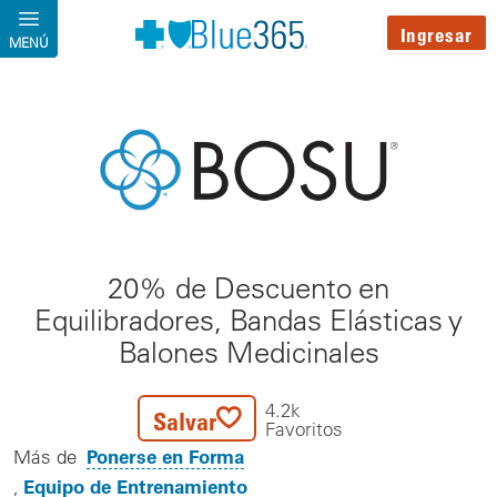
Pasar al contenido principal
Ingresar
MENÚ
20% de Descuento en
Equilibradores, Bandas Elásticas y
Balones Medicinales
4.2k
Salvar
Favoritos
Ponerse en Forma
Más de
Equipo de Entrenamiento