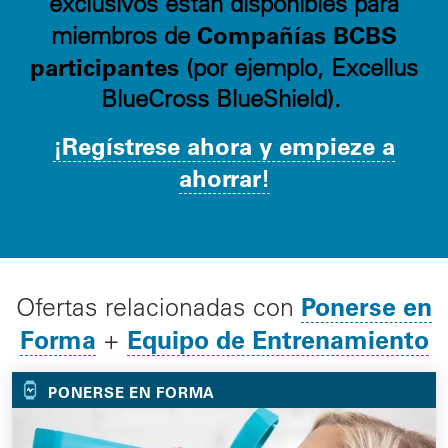
exclusivos están disponibles para
Compañías BCBS
miembros de
participantes
(por ejemplo, Excellus
BlueCross BlueShield).
¡Regístrese ahora y empieze a
ahorrar!
Ponerse en
Ofertas relacionadas con
Forma
Equipo de Entrenamiento
+
PONERSE EN FORMA