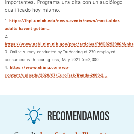
importantes. Programa una cita con un audiólogo
cualificado hoy mismo.
1.
https://ihpi.umich.edu/news-events/news/most-older-
adults-havent-gotten…
2.
https://www.ncbi.nlm.nih.gov/pmc/articles/PMC8292986/&nb
3. Online survey conducted by TruHearing of 270 employed
consumers with hearing loss, May 2021 (n=2,000)
4.
https://www.ehima.com/wp-
content/uploads/2020/07/EuroTrak-Trends-2009-2…
;
RECOMENDAMOS