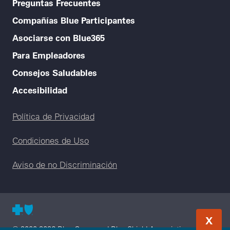
Preguntas Frecuentes
Compañías Blue Participantes
Asociarse con Blue365
Para Empleadores
Consejos Saludables
Accesibilidad
Legal menu
Política de Privacidad
Condiciones de Uso
Aviso de no Discriminación
X
© 2000-2026 Blue Cross and Blue Shield Association —