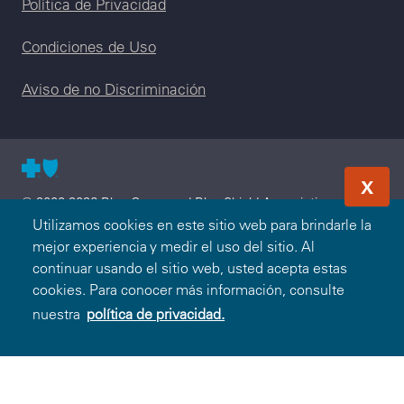
Legal menu
Política de Privacidad
Condiciones de Uso
Aviso de no Discriminación
X
© 2000-2026 Blue Cross and Blue Shield Association —
Todos los Derechos Reservados. El programa Blue365 es
Utilizamos cookies en este sitio web para brindarle la
presentado a usted por Blue Cross and Blue Shield
mejor experiencia y medir el uso del sitio. Al
Association. Blue Cross and Blue Shield Association es una
continuar usando el sitio web, usted acepta estas
asociación de Compañías Blue Cross y/o Blue Shield
cookies. Para conocer más información, consulte
independientes que operan a nivel local. Blue Cross and Blue
nuestra
política de privacidad.
Shield of South Carolina es un licenciatario independiente de
Blue Cross and Blue Shield Association.