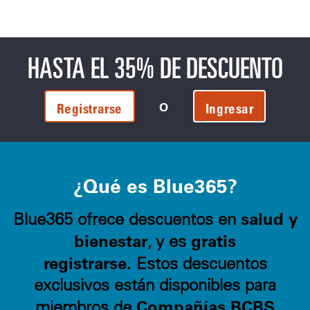
HASTA EL 35% DE DESCUENTO
O
Registrarse
Ingresar
¿Qué es Blue365?
salud y
Blue365 ofrece descuentos en
bienestar
gratis
, y es
registrarse.
Estos descuentos
exclusivos están disponibles para
Compañías BCBS
miembros de