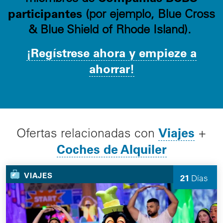
participantes
(por ejemplo, Blue Cross
& Blue Shield of Rhode Island).
¡Regístrese ahora y empieze a
ahorrar!
Viajes
Ofertas relacionadas con
+
Coches de Alquiler
VIAJES
21
Días
quedan