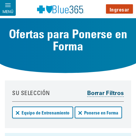
Pasar al contenido principal
Ingresar
MENÚ
Ofertas para Ponerse en
Forma
Your results have been updated
Skip to your results
SU SELECCIÓN
Remove Equipo de Entrenamiento deals from your results
Remove Ponerse en Forma d
Equipo de Entrenamiento
Ponerse en Forma