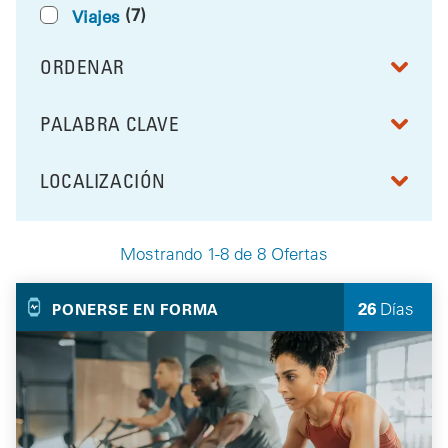
(7)
Viajes
ORDENAR
RESULTS BY
PALABRA CLAVE
FILTRAR POR
LOCALIZACIÓN
FILTRAR POR
Mostrando 1-8 de 8 Ofertas
Your Selected Deals
26
Días
PONERSE EN FORMA
quedan