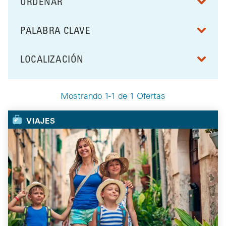
ORDENAR
RESULTS BY
PALABRA CLAVE
FILTRAR POR
LOCALIZACIÓN
FILTRAR POR
Mostrando 1-1 de 1 Ofertas
Your Selected Deals
VIAJES